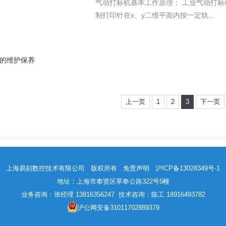
气动打标机基本工作原理： 工业气动打
制打印针在x、y二维平面内按一定轨...
的维护保养
上一页
1
2
3
下一页
上海易刻数控技术有限公司 版权所有
免责声明
沪ICP备13028349号-1
地址：上海市奉贤区莘奉公路322号5幢
业务咨询：张经理 13816356247 技术咨询：陈工 18916493782
沪公网安备31011702889379